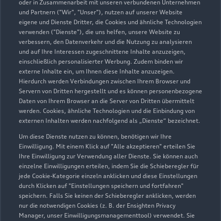
05921 3060
oder in Zusammenarbeit mit unseren verbundenen Unternehmen
und Partnern ("Wir", "Unser"), nutzen auf unserer Website
eigene und Dienste Dritter, die Cookies und ähnliche Technologien
kontakt@autohaus-kruep.de
verwenden ("Dienste"), die uns helfen, unsere Website zu
verbessern, den Datenverkehr und die Nutzung zu analysieren
Kontaktdaten herunterladen
und auf Ihre Interessen zugeschnittene Inhalte anzuzeigen,
einschließlich personalisierter Werbung. Zudem binden wir
externe Inhalte ein, um Ihnen diese Inhalte anzuzeigen.
Hierdurch werden Verbindungen zwischen Ihrem Browser und
Servern von Dritten hergestellt und es können personenbezogene
Öffnungszeiten
Daten von Ihrem Browser an die Server von Dritten übermittelt
werden. Cookies, ähnliche Technologien und die Einbindung von
externen Inhalten werden nachfolgend als „Dienste“ bezeichnet.
Verkauf
Um diese Dienste nutzen zu können, benötigen wir Ihre
Geschlossen
,
öffnet am
Montag 08:00
Einwilligung. Mit einem Klick auf "Alle akzeptieren" erteilen Sie
Ihre Einwilligung zur Verwendung aller Dienste. Sie können auch
einzelne Einwilligungen erteilen, indem Sie die Schieberegler für
Service
jede Cookie-Kategorie einzeln anklicken und diese Einstellungen
Geschlossen
,
öffnet am
Montag 07:30
durch Klicken auf "Einstellungen speichern und fortfahren"
speichern. Falls Sie keinen der Schieberegler anklicken, werden
nur die notwendigen Cookies (z. B. der Ensighten Privacy
Manager, unser Einwilligungsmanagementtool) verwendet. Sie