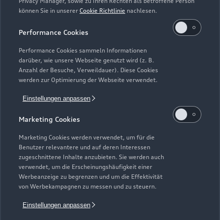
Privacy Manager, sowie zu Ihren Rechten als betroffene Person
können Sie in unserer
Cookie Richtlinie
nachlesen.
Performance Cookies
Performance Cookies sammeln Informationen
darüber, wie unsere Webseite genutzt wird (z. B.
Anzahl der Besuche, Verweildauer). Diese Cookies
Zur Inspektion
werden zur Optimierung der Webseite verwendet.
Einstellungen anpassen
Zurück nach oben
Marketing Cookies
Marketing Cookies werden verwendet, um für die
Modelle
Benutzer relevantere und auf deren Interessen
zugeschnittene Inhalte anzubieten. Sie werden auch
verwendet, um die Erscheinungshäufigkeit einer
Kaufen & leasen
Alle Modelle
Werbeanzeige zu begrenzen und um die Effektivität
von Werbekampagnen zu messen und zu steuern.
Modelle vergleichen
Service & Zubehör
Neuwagensuche
Einstellungen anpassen
Elektromodelle
Gebrauchtwagensuche