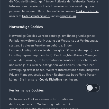
die "Cookie-Einstellungen" in der Fußzeile der Webseite. Weitere
Informationen sowie konkrete Hinweise zur Verwendung Ihrer
personenbezogenen Daten finden Sie in unserer
Cookie Richtlinie
,
unserem
Datenschutzhinweis
und im
Impressum
.
Zur Reparatur
Notwendige Cookies
Notwendige Cookies werden benötigt, um Ihnen grundlegende
Zurück nach oben
Funktionen während der Nutzung der Webseite zur Verfügung zu
stellen. Zu diesen Funktionen gehört z. B. der
Fahrzeugkonfigurator oder der Ensighten Privacy Manager (unser
Modelle
Einwilligungsmanagementtool). Der Ensighten Privacy Manager
verwendet Cookies, um Informationen darüber zu speichern, ob
und wenn ja, für welche Kategorien von Cookies Benutzer ihre
Kaufen & leasen
Alle Modelle
Einwilligung erteilt haben. Weitere Informationen zum Ensighten
Privacy Manager, sowie zu Ihren Rechten als betroffene Person
Modelle vergleichen
können Sie in unserer
Cookie Richtlinie
nachlesen.
Service & Zubehör
Neuwagensuche
Elektromodelle
Performance Cookies
Gebrauchtwagensuche
Support
Saisonale Angebote
Plug-in-Hybride
Performance Cookies sammeln Informationen
Gebrauchtwagen
darüber, wie unsere Webseite genutzt wird (z. B.
Audi Services
Über Audi
Anzahl der Besuche, Verweildauer). Diese Cookies