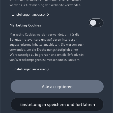
Kundenservice
Finanzierung
werden zur Optimierung der Webseite verwendet.
Garantie
Händlersuche
Aktionen & Angebote
Einstellungen anpassen
Unternehmen
Audi digital services
Audi Code
Geschäftskunden
Marketing Cookies
Karriere
myAudi
Häufige Fragen (FAQ)
Marketing Cookies werden verwendet, um für die
Investor Relations
Benutzer relevantere und auf deren Interessen
© 2026 AUDI AG. Alle Rechte vorbehalten
Audi Online Beratung
zugeschnittene Inhalte anzubieten. Sie werden auch
Presse & Media Center
verwendet, um die Erscheinungshäufigkeit einer
Impressum
Rechtliches
Hinweisgebersystem
Online-Terminvereinbarung
Werbeanzeige zu begrenzen und um die Effektivität
Datenschutz
Datenschutzinformation
Cookie-Einstellungen
von Werbekampagnen zu messen und zu steuern.
Servicekontakt
Cookie-Richtlinie
Barrierefreiheit
Audi erleben
Einstellungen anpassen
Digital Services Act
EU Data Act
Bordbuch & Bedienungsanleitungen
Newsletter
Verträge kündigen
Alle akzeptieren
1
Der Umfang des Audi CarCheck wird gegebenenfalls
fahrzeugindividuell (bzgl. Motoröl und Ladeequipment)
Einstellungen speichern und fortfahren
angepasst.