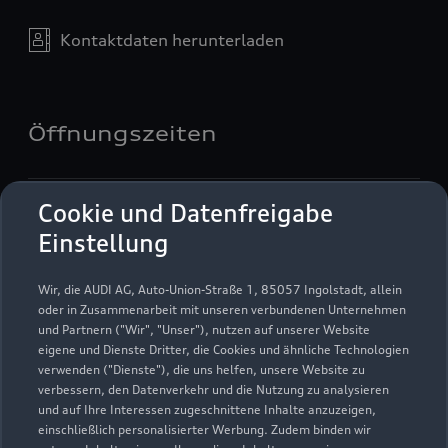
Kontaktdaten herunterladen
Öffnungszeiten
Verkauf
Cookie und Datenfreigabe
Geschlossen
,
öffnet am
Montag 08:00
Einstellung
Service
Wir, die AUDI AG, Auto-Union-Straße 1, 85057 Ingolstadt, allein
Geschlossen
,
öffnet am
Montag 07:30
oder in Zusammenarbeit mit unseren verbundenen Unternehmen
und Partnern ("Wir", "Unser"), nutzen auf unserer Website
eigene und Dienste Dritter, die Cookies und ähnliche Technologien
verwenden ("Dienste"), die uns helfen, unsere Website zu
verbessern, den Datenverkehr und die Nutzung zu analysieren
und auf Ihre Interessen zugeschnittene Inhalte anzuzeigen,
einschließlich personalisierter Werbung. Zudem binden wir